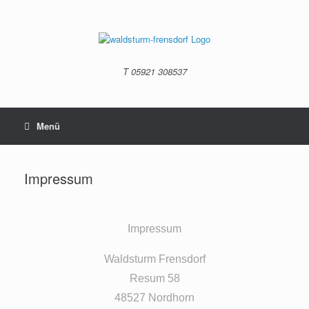
T 05921 308537
Menü
Impressum
Impressum
Waldsturm Frensdorf
Resum 58
48527 Nordhorn