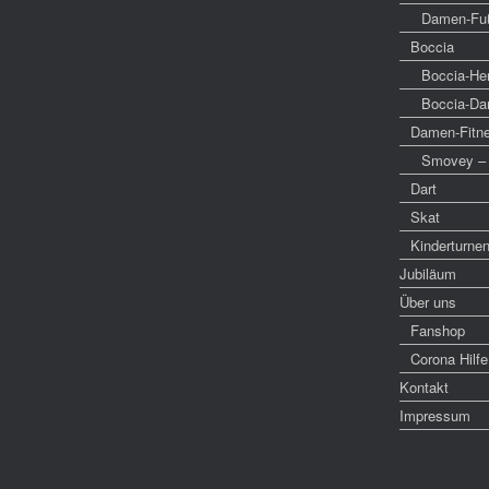
Damen-Fuß
Boccia
Boccia-He
Boccia-D
Damen-Fitn
Smovey – 
Dart
Skat
Kinderturne
Jubiläum
Über uns
Fanshop
Corona Hilfe
Kontakt
Impressum