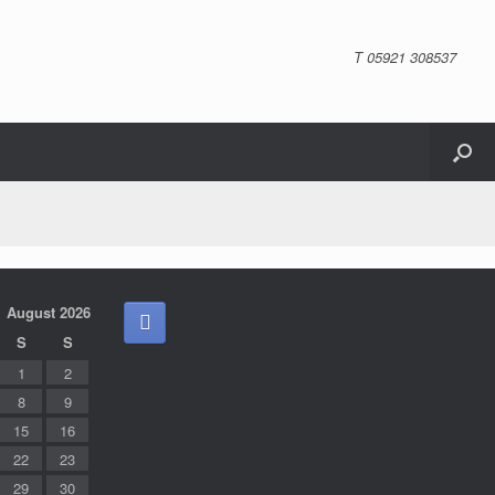
T 05921 308537
August 2026
S
S
1
2
8
9
15
16
22
23
29
30