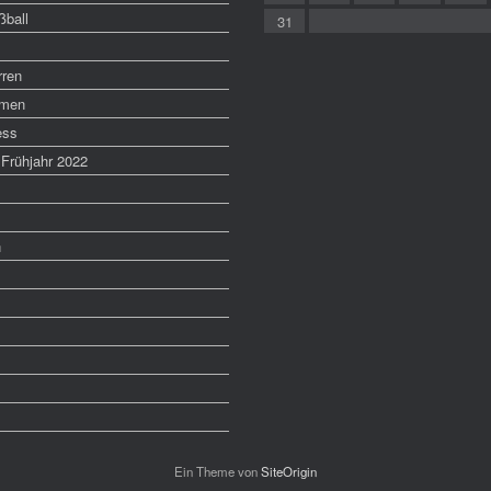
ball
31
rren
amen
ess
Frühjahr 2022
n
Ein Theme von
SiteOrigin