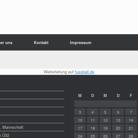
er uns
Kontakt
Impressum
Weiterleitung auf
fussball.de
M
D
M
D
F
3
4
5
6
7
10
11
12
13
14
1. Mannschaft
17
18
19
20
21
n Ü32
24
25
26
27
28